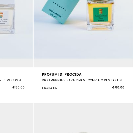
PROFUMI DI PROCIDA
DEO AMBIENTE MARINA DI CORRICELLA 250 ML COMPLETO DI MIDOLLINI. CON IL DIFFUSORE INTERAMENTE DIPINTO A
MANO DA UN 
DEO AMBIENTE VIVARA 250 ML COMPLETO DI MIDOLLINI. CON IL DIFFUSORE INTERAMENTE DIPINTO A
€ 80.00
€ 80.00
TAGLIA UNI