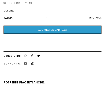
SKU: SOLCHIARO_BS250ML
COLORE:
TAGLIA
INFO TAGLIE
AGGIUNGI AL CARRELLO
CONDIVIDI:
SUPPORTO:
POTREBBE PIACERTI ANCHE: