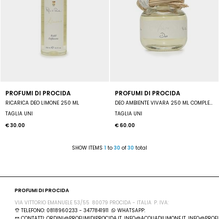
PROFUMI DI PROCIDA
PROFUMI DI PROCIDA
RICARICA DEO LIMONE 250 ML
DEO AMBIENTE VIVARA 250 ML COMPLETO DI MIDOLLINI
TAGLIA UNI
TAGLIA UNI
€ 30.00
€ 60.00
SHOW ITEMS
1
to
30
of
30
total
PROFUMI DI PROCIDA
VIA VITTORIO EMANUELE 53/55
80079 PROCIDA - ITALIA
P. IVA:
TELEFONO: 0818960233 - 3477841911
WHATSAPP:
CONTATTI: ORDINI@PROFUMIDIPROCIDA.IT, INFO@ACQUADILIMONE.IT, INFO@PROFU