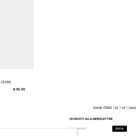
 250ML.
€ 35.00
SHOW ITEMS
1
to
7
of
7
total
ISCRIVITI ALLA NEWSLETTER
INVIA