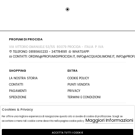
PROFUMI DI PROCIDA
VIA VITTORIO EMANUELE 53/55
80079 PROCIDA - ITALIA
P. IVA:
TELEFONO: 0818960233 - 3477841911
WHATSAPP:
CONTATTI: ORDINI@PROFUMIDIPROCIDA.IT, INFO@ACQUADILIMONE.IT, INFO@PROFU
SHOPPING
EXTRA
LA NOSTRA STORIA
COOKIE POLICY
CONTATTI
PUNTI VENDITA
PAGAMENTI
PRIVACY
SPEDIZIONE
TERMINI E CONDIZIONI
Cookies & Privacy
SEGUICI SU
ISCRIVITI ALLA NEWSLETTER
Per offrire una migliore esperienza di navigazione questo sito si avvale di cookie di profilazione. Scegli se
FACEBOOK
Maggiori Informazioni
INVIA
accettare o meno tali cookie come descritto nella pagina cookie policy.
INSTAGRAM
HO LETTO ED ACCETTATO LE
ACCETTA TUTTI I COOKIE