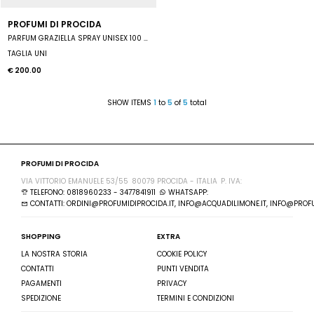
PROFUMI DI PROCIDA
PARFUM GRAZIELLA SPRAY UNISEX 100 ML
TAGLIA UNI
€ 200.00
SHOW ITEMS
1
to
5
of
5
total
PROFUMI DI PROCIDA
VIA VITTORIO EMANUELE 53/55
80079 PROCIDA - ITALIA
P. IVA:
TELEFONO: 0818960233 - 3477841911
WHATSAPP:
CONTATTI: ORDINI@PROFUMIDIPROCIDA.IT, INFO@ACQUADILIMONE.IT, INFO@PROFU
SHOPPING
EXTRA
LA NOSTRA STORIA
COOKIE POLICY
CONTATTI
PUNTI VENDITA
PAGAMENTI
PRIVACY
SPEDIZIONE
TERMINI E CONDIZIONI