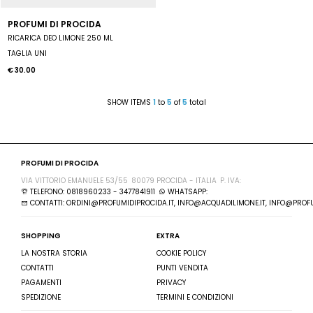
PROFUMI DI PROCIDA
RICARICA DEO LIMONE 250 ML
TAGLIA UNI
€ 30.00
SHOW ITEMS
1
to
5
of
5
total
PROFUMI DI PROCIDA
VIA VITTORIO EMANUELE 53/55
80079 PROCIDA - ITALIA
P. IVA:
TELEFONO: 0818960233 - 3477841911
WHATSAPP:
CONTATTI: ORDINI@PROFUMIDIPROCIDA.IT, INFO@ACQUADILIMONE.IT, INFO@PROFU
SHOPPING
EXTRA
LA NOSTRA STORIA
COOKIE POLICY
CONTATTI
PUNTI VENDITA
PAGAMENTI
PRIVACY
SPEDIZIONE
TERMINI E CONDIZIONI