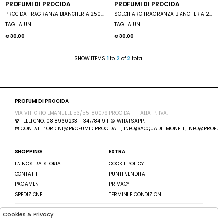
PROFUMI DI PROCIDA
PROFUMI DI PROCIDA
PROCIDA FRAGRANZA BIANCHERIA 250 ML
SOLCHIARO FRAGRANZA BIANCHERIA 250 ML
TAGLIA UNI
TAGLIA UNI
€ 30.00
€ 30.00
SHOW ITEMS
1
to
2
of
2
total
PROFUMI DI PROCIDA
VIA VITTORIO EMANUELE 53/55
80079 PROCIDA - ITALIA
P. IVA:
TELEFONO: 0818960233 - 3477841911
WHATSAPP:
CONTATTI: ORDINI@PROFUMIDIPROCIDA.IT, INFO@ACQUADILIMONE.IT, INFO@PROFU
SHOPPING
EXTRA
LA NOSTRA STORIA
COOKIE POLICY
CONTATTI
PUNTI VENDITA
PAGAMENTI
PRIVACY
SPEDIZIONE
TERMINI E CONDIZIONI
Cookies & Privacy
SEGUICI SU
ISCRIVITI ALLA NEWSLETTER