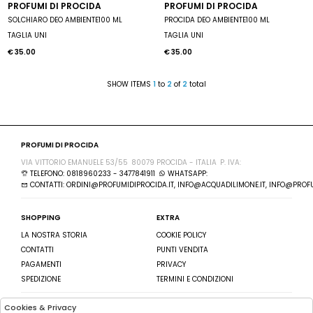
PROFUMI DI PROCIDA
PROFUMI DI PROCIDA
SOLCHIARO DEO AMBIENTE100 ML
PROCIDA DEO AMBIENTE100 ML
TAGLIA UNI
TAGLIA UNI
€ 35.00
€ 35.00
SHOW ITEMS
1
to
2
of
2
total
PROFUMI DI PROCIDA
VIA VITTORIO EMANUELE 53/55
80079 PROCIDA - ITALIA
P. IVA:
TELEFONO: 0818960233 - 3477841911
WHATSAPP:
CONTATTI: ORDINI@PROFUMIDIPROCIDA.IT, INFO@ACQUADILIMONE.IT, INFO@PROFU
SHOPPING
EXTRA
LA NOSTRA STORIA
COOKIE POLICY
CONTATTI
PUNTI VENDITA
PAGAMENTI
PRIVACY
SPEDIZIONE
TERMINI E CONDIZIONI
Cookies & Privacy
SEGUICI SU
ISCRIVITI ALLA NEWSLETTER