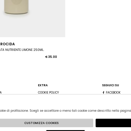
PROCIDA
TA NUTRIENTE LIMONE 250ML.
€ 35.00
EXTRA
SEGUICI SU
A
COOKIE POLICY
FACEBOOK
PUNTI VENDITA
INSTAGRAM
PRIVACY
okie di profilazione. Scegli se accettare o meno tali cookie come descritto nella pagina
TERMINI E CONDIZIONI
CUSTOMIZZA COOKIES
MIDIPROCIDA.IT