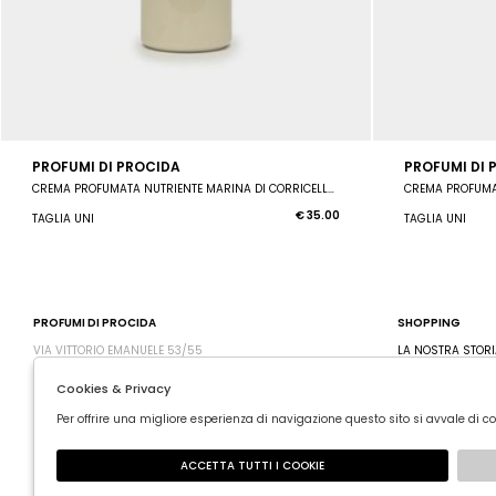
PROFUMI DI PROCIDA
PROFUMI DI 
CREMA PROFUMATA NUTRIENTE MARINA DI CORRICELLA 250 ML
CREMA PROFUMA
€ 35.00
TAGLIA UNI
TAGLIA UNI
PROFUMI DI PROCIDA
SHOPPING
VIA VITTORIO EMANUELE 53/55
LA NOSTRA STORI
80079 PROCIDA - ITALIA
CONTATTI
Cookies & Privacy
P. IVA:
PAGAMENTI
Per offrire una migliore esperienza di navigazione questo sito si avvale di co
TELEFONO: 0818960233 - 3477841911
SPEDIZIONE
WHATSAPP:
ACCETTA TUTTI I COOKIE
CONTATTI: ORDINI@PROFUMIDIPROCIDA.IT, INFO@ACQUADILIMONE.IT, INFO@PROFU