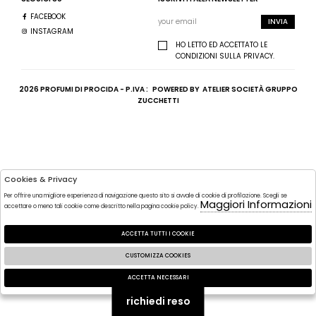
FACEBOOK
INVIA
INSTAGRAM
HO LETTO ED ACCETTATO LE
CONDIZIONI SULLA PRIVACY.
2026 PROFUMI DI PROCIDA - P.IVA : POWERED BY
ATELIER
SOCIETÀ
GRUPPO
ZUCCHETTI
Cookies & Privacy
Per offrire una migliore esperienza di navigazione questo sito si avvale di cookie di profilazione. Scegli se
Maggiori Informazioni
accettare o meno tali cookie come descritto nella pagina cookie policy.
ACCETTA TUTTI I COOKIE
CUSTOMIZZA COOKIES
ACCETTA NECESSARI
🍪
richiedi reso