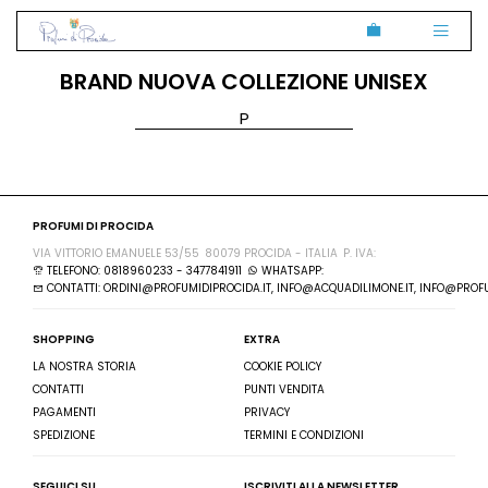
BRAND NUOVA COLLEZIONE UNISEX
P
PROFUMI DI PROCIDA
VIA VITTORIO EMANUELE 53/55
80079 PROCIDA - ITALIA
P. IVA:
TELEFONO: 0818960233 - 3477841911
WHATSAPP:
CONTATTI: ORDINI@PROFUMIDIPROCIDA.IT, INFO@ACQUADILIMONE.IT, INFO@PROFU
SHOPPING
EXTRA
LA NOSTRA STORIA
COOKIE POLICY
CONTATTI
PUNTI VENDITA
PAGAMENTI
PRIVACY
SPEDIZIONE
TERMINI E CONDIZIONI
SEGUICI SU
ISCRIVITI ALLA NEWSLETTER