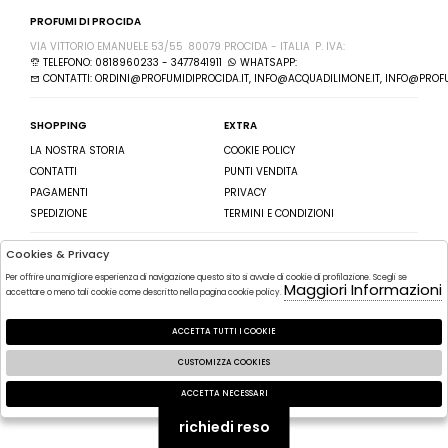
PROFUMI DI PROCIDA
VIA VITTORIO EMANUELE 53/55
80079 PROCIDA - ITALIA
P. IVA:
TELEFONO: 0818960233 - 3477841911
WHATSAPP:
CONTATTI: ORDINI@PROFUMIDIPROCIDA.IT, INFO@ACQUADILIMONE.IT, INFO@PROFU
SHOPPING
EXTRA
LA NOSTRA STORIA
COOKIE POLICY
CONTATTI
PUNTI VENDITA
PAGAMENTI
PRIVACY
SPEDIZIONE
TERMINI E CONDIZIONI
Cookies & Privacy
SEGUICI SU
ISCRIVITI ALLA NEWSLETTER
Per offrire una migliore esperienza di navigazione questo sito si avvale di cookie di profilazione. Scegli se
FACEBOOK
Maggiori Informazioni
INVIA
accettare o meno tali cookie come descritto nella pagina cookie policy.
INSTAGRAM
HO LETTO ED ACCETTATO LE
ACCETTA TUTTI I COOKIE
CONDIZIONI SULLA PRIVACY.
CUSTOMIZZA COOKIES
2026 PROFUMI DI PROCIDA - P.IVA : POWERED BY
ATELIER
SOCIETÀ
GRUPPO
ACCETTA NECESSARI
ZUCCHETTI
🍪
richiedi reso