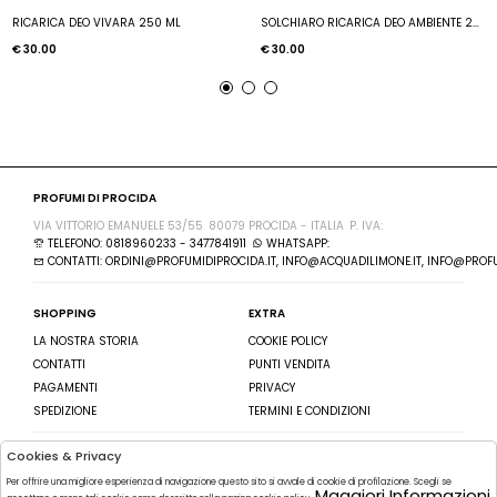
RICARICA DEO VIVARA 250 ML
SOLCHIARO RICARICA DEO AMBIENTE 250 ML
€ 30.00
€ 30.00
PROFUMI DI PROCIDA
VIA VITTORIO EMANUELE 53/55
80079 PROCIDA - ITALIA
P. IVA:
TELEFONO: 0818960233 - 3477841911
WHATSAPP:
CONTATTI: ORDINI@PROFUMIDIPROCIDA.IT, INFO@ACQUADILIMONE.IT, INFO@PROFU
SHOPPING
EXTRA
LA NOSTRA STORIA
COOKIE POLICY
CONTATTI
PUNTI VENDITA
PAGAMENTI
PRIVACY
SPEDIZIONE
TERMINI E CONDIZIONI
Cookies & Privacy
SEGUICI SU
ISCRIVITI ALLA NEWSLETTER
Per offrire una migliore esperienza di navigazione questo sito si avvale di cookie di profilazione. Scegli se
FACEBOOK
Maggiori Informazioni