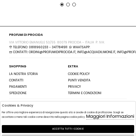
PROFUMI DI PROCIDA
VIA VITTORIO EMANUELE 53/55
80079 PROCIDA - ITALIA
P. IVA:
TELEFONO: 0818960233 - 3477841911
WHATSAPP:
CONTATTI: ORDINI@PROFUMIDIPROCIDA.IT, INFO@ACQUADILIMONE.IT, INFO@PROFU
SHOPPING
EXTRA
LA NOSTRA STORIA
COOKIE POLICY
CONTATTI
PUNTI VENDITA
PAGAMENTI
PRIVACY
SPEDIZIONE
TERMINI E CONDIZIONI
Cookies & Privacy
SEGUICI SU
ISCRIVITI ALLA NEWSLETTER
Per offrire una migliore esperienza di navigazione questo sito si avvale di cookie di profilazione. Scegli se
FACEBOOK
Maggiori Informazioni
INVIA
accettare o meno tali cookie come descritto nella pagina cookie policy.
INSTAGRAM
HO LETTO ED ACCETTATO LE
ACCETTA TUTTI I COOKIE
CONDIZIONI SULLA PRIVACY.