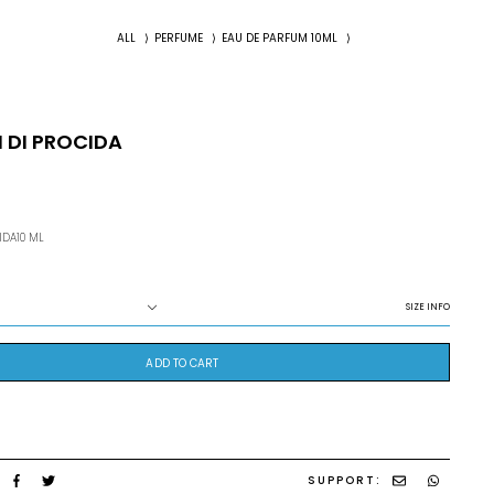
ALL
⟩
PERFUME
⟩
EAU DE PARFUM 10ML
⟩
 DI PROCIDA
IDA10 ML
SIZE INFO
ADD TO CART
SUPPORT: